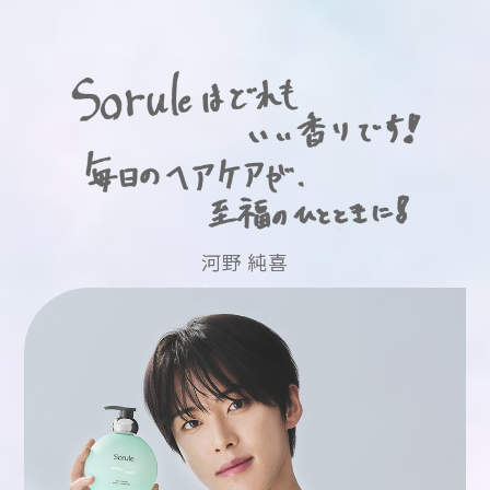
河野 純喜
N
I
K
U
J
K
N
O
O