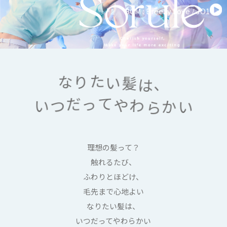
BGM : Breezy Love / JO1
、
髪
は
な
た
い
り
か
い
い
わ
ら
だ
つ
て
や
っ
理想の髪って？
触れるたび、
ふわりとほどけ、
毛先まで心地よい
なりたい髪は、
いつだってやわらかい