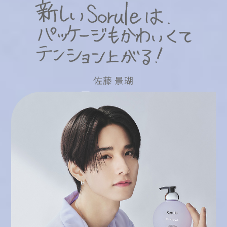
佐藤 景瑚
I
O
G
E
K
S
T
O
A