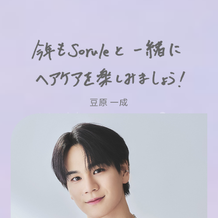
豆原 一成
R
I
A
H
A
M
I
S
M
S
E
A
E