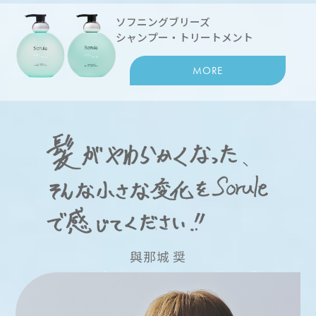
ソフニングブリーズ
シャンプー・トリートメント
MORE
與那城 奨
I
O
R
H
S
Y
S
O
N
A
O
H