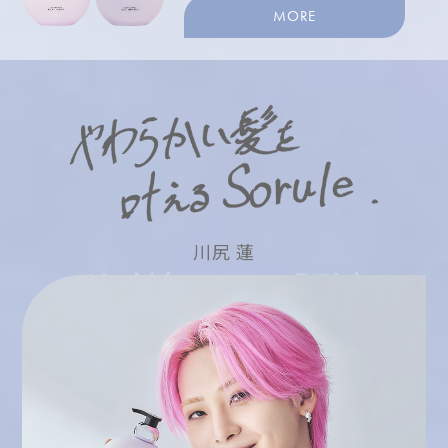
MORE
川尻 蓮
I
I
R
H
S
K
R
W
N
A
A
E