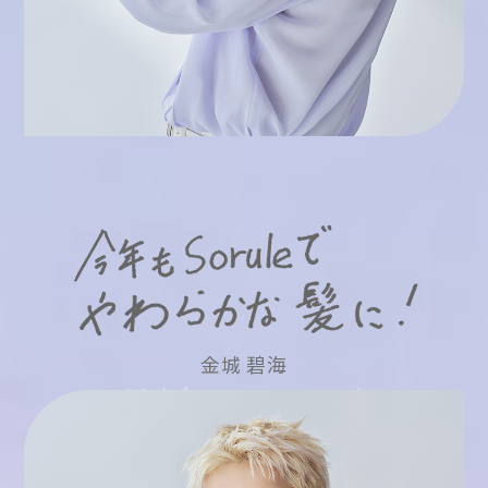
金城 碧海
K
S
U
O
K
A
I
N
J
I