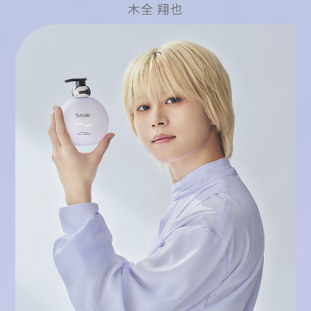
木全 翔也
S
O
Y
A
T
K
A
M
Y
A
I