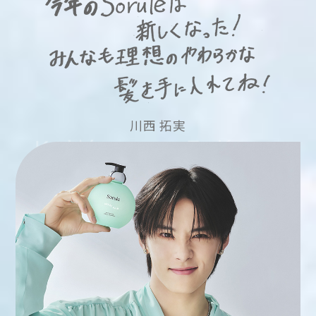
川西 拓実
S
I
H
M
I
N
I
K
T
W
K
U
A
A
A