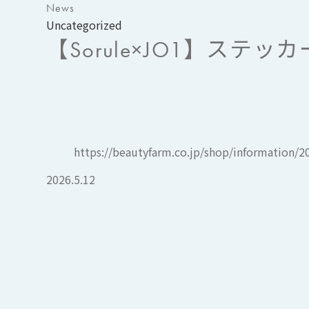
News
Uncategorized
【Sorule×JO1】ステッ
https://beautyfarm.co.jp/shop/information/
2026.5.12