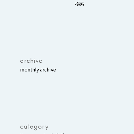
検
索:
archive
category